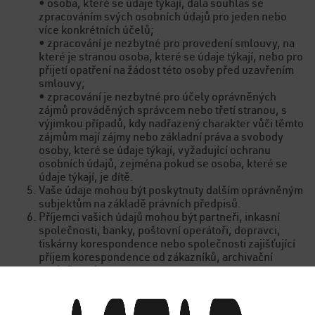
• osoba, které se údaje týkají, dala souhlas se
zpracováním svých osobních údajů pro jeden nebo
více konkrétních účelů;
• zpracování je nezbytné pro provedení smlouvy, na
které je stranou osoba, které se údaje týkají, nebo pro
přijetí opatření na žádost této osoby před uzavřením
smlouvy;
• zpracování je nezbytné pro účely oprávněných
zájmů prováděných správcem nebo třetí stranou, s
výjimkou případů, kdy nadřazený charakter vůči těmto
zájmům mají zájmy nebo základní práva a svobody
osoby, které se údaje týkají, vyžadující ochranu
osobních údajů, zejména pokud se osoba, které se
údaje týkají, je dítě.
Vaše údaje mohou být poskytnuty dalším oprávněným
subjektům na základě právních předpisů.
Příjemci vašich údajů mohou být partneři, inkasní
společnosti, banky, poštovní operátoři, dopravci,
tiskárny korespondence nebo společnosti zajišťující
příjem korespondence od zákazníků, archivační
společnosti.
Vaše osobní údaje budou uchovávány po dobu:
• osobní údaje zpracované pro uzavření nebo
provedení smlouvy a pro splnění právní povinnosti